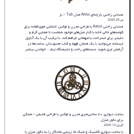
صندلی راحتی پارچه‌ای Artiss مدل Tub – بژ
می 25, 2025
صندلی راحتی Aston با طراحی مدرن و لوکس، انتخابی فوق‌العاده برای
گوشه‌های خالی خانه یا کنار مبل‌های موجود شماست تا فضایی گرم و
دلپذیر برای استراحت یا میهمانی فراهم کند. با ترکیب آن با یک آباژور
ایستاده، می‌توانید با یک فنجان قهوه و کتاب محبوب‌تان، ساعت‌ها در
:
آرامش غرق شوید. دسته‌های راحت و نشیمنگاه نرم…
خواندن بیشتر
صندلی
راحتی
پارچه‌ای
Artiss
مدل
Tub
–
بژ
ساعت دیواری ۶۰ سانتی‌متری مدرن و لوکس با طراحی قدیمی – مشکی
برای دکور منزل
آوریل 13, 2025
با ساعت دیواری کلاسیک و شیک ما، زیبایی ماندگار را به دکور منزل یا