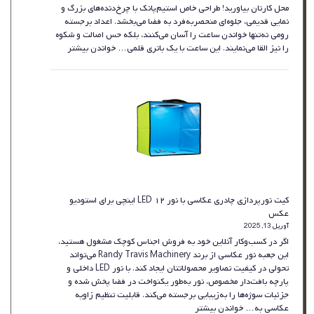
محل کارتان بیاورید! طراحی خاص استیم‌پانک با چرخ‌دنده‌های بزرگ و
نمایی قدیمی، جلوه‌ای منحصربه‌فرد به فضا می‌بخشد. اعداد برجسته
رومی نه‌تنها خواندن ساعت را آسان می‌کنند، بلکه حس اصالت و شکوه
:
را نیز القا می‌نمایند. این ساعت با یک باتری قلمی…
خواندن بیشتر
ساعت
دیواری
۶۰
سانتی‌متری
مدرن
و
لوکس
با
طراحی
قدیمی
–
کیت نورپردازی چادری عکاسی با نور LED ۱۲ اینچی برای استودیو
مشکی
عکس
برای
آوریل 13, 2025
دکور
اگر در کسب‌وکار آنلاین خود به فروش اجناس کوچک مشغول هستید،
منزل
این جعبه نور عکاسی از برند Randy Travis Machinery می‌تواند
تحولی در کیفیت تصاویر محصولاتتان ایجاد کند. با نور LED داخلی و
پارچه بافت‌دار مخصوص، نور به‌طور یکنواخت در فضا پخش شده و
جزئیات سوژه‌ها را به‌زیبایی برجسته می‌کند. قابلیت تنظیم زاویه
:
عکاسی به…
خواندن بیشتر