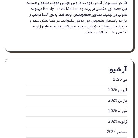
اگر در کسب‌وکار آنلاین خود به فروش اجناس کوچک مشغول هستید،
منزل
این جعبه نور عکاسی از برند Randy Travis Machinery می‌تواند
تحولی در کیفیت تصاویر محصولاتتان ایجاد کند. با نور LED داخلی و
پارچه بافت‌دار مخصوص، نور به‌طور یکنواخت در فضا پخش شده و
جزئیات سوژه‌ها را به‌زیبایی برجسته می‌کند. قابلیت تنظیم زاویه
:
عکاسی به…
خواندن بیشتر
کیت
نورپردازی
چادری
عکاسی
با
آرشیو
نور
LED
۱۲
می 2025
اینچی
آوریل 2025
برای
استودیو
مارس 2025
عکس
فوریه 2025
ژانویه 2025
دسامبر 2024