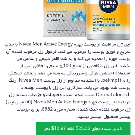
این ژل مراقبت از پوست چهره Nivea Men Active Energy با جذب
سریع و فوری پوست را مرطوب می کند. فرمول ژل مرطوب کننده آن
پوست چهره را تغذیه می کند و به شما ظاهر طبیعی و سالمی می
بخشد. این ژل با کافئین از منبع 100% طبیعی، لحظاتی پس از
استفاده احساس تازگی و سرزندگی به شما می دهد و علائم خستگی
را م bekmpft. با استفاده مداوم از ژل پوست Nivea Men، رنگ
پوست شما بهبود می یابد. سازگاری این ژل با پوست توسط د
Dermatologisch تست شده است. محتویات و جزئیات بسته: ژل
مراقبت از پوست چهره Nivea Men Active Energy (50 میلی لیتر)،
ژل مرطوب کننده خنک کننده، شماره مورد 8882. برای جزئیات
بیشتر محصول، بیشتر ببینید.
تا دیر نشده بجای 23.32$ فقط 13.97$ بخر