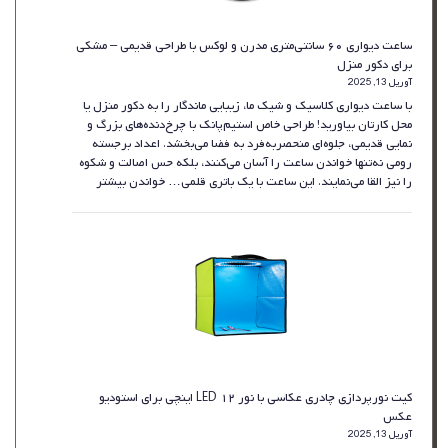
ساعت دیواری ۶۰ سانتی‌متری مدرن و لوکس با طراحی قدیمی – مشکی
برای دکور منزل
آوریل 13, 2025
با ساعت دیواری کلاسیک و شیک ما، زیبایی ماندگار را به دکور منزل یا
محل کارتان بیاورید! طراحی خاص استیم‌پانک با چرخ‌دنده‌های بزرگ و
نمایی قدیمی، جلوه‌ای منحصربه‌فرد به فضا می‌بخشد. اعداد برجسته
رومی نه‌تنها خواندن ساعت را آسان می‌کنند، بلکه حس اصالت و شکوه
:
را نیز القا می‌نمایند. این ساعت با یک باتری قلمی…
خواندن بیشتر
ساعت
دیواری
۶۰
سانتی‌متری
مدرن
و
لوکس
با
طراحی
قدیمی
–
کیت نورپردازی چادری عکاسی با نور LED ۱۲ اینچی برای استودیو
مشکی
عکس
برای
آوریل 13, 2025
دکور