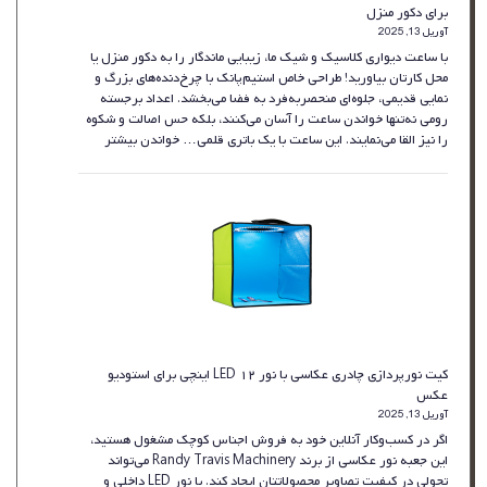
برای دکور منزل
آوریل 13, 2025
با ساعت دیواری کلاسیک و شیک ما، زیبایی ماندگار را به دکور منزل یا
محل کارتان بیاورید! طراحی خاص استیم‌پانک با چرخ‌دنده‌های بزرگ و
نمایی قدیمی، جلوه‌ای منحصربه‌فرد به فضا می‌بخشد. اعداد برجسته
رومی نه‌تنها خواندن ساعت را آسان می‌کنند، بلکه حس اصالت و شکوه
:
را نیز القا می‌نمایند. این ساعت با یک باتری قلمی…
خواندن بیشتر
ساعت
دیواری
۶۰
سانتی‌متری
مدرن
و
لوکس
با
طراحی
قدیمی
–
کیت نورپردازی چادری عکاسی با نور LED ۱۲ اینچی برای استودیو
مشکی
عکس
برای
آوریل 13, 2025
دکور
اگر در کسب‌وکار آنلاین خود به فروش اجناس کوچک مشغول هستید،
منزل
این جعبه نور عکاسی از برند Randy Travis Machinery می‌تواند
تحولی در کیفیت تصاویر محصولاتتان ایجاد کند. با نور LED داخلی و