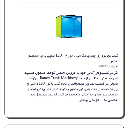
دیواری
۶۰
سانتی‌متری
مدرن
و
لوکس
با
طراحی
قدیمی
–
کیت نورپردازی چادری عکاسی با نور LED ۱۲ اینچی برای استودیو
مشکی
عکس
برای
آوریل 13, 2025
دکور
اگر در کسب‌وکار آنلاین خود به فروش اجناس کوچک مشغول هستید،
منزل
این جعبه نور عکاسی از برند Randy Travis Machinery می‌تواند
تحولی در کیفیت تصاویر محصولاتتان ایجاد کند. با نور LED داخلی و
پارچه بافت‌دار مخصوص، نور به‌طور یکنواخت در فضا پخش شده و
جزئیات سوژه‌ها را به‌زیبایی برجسته می‌کند. قابلیت تنظیم زاویه
:
عکاسی به…
خواندن بیشتر
کیت
نورپردازی
چادری
عکاسی
با