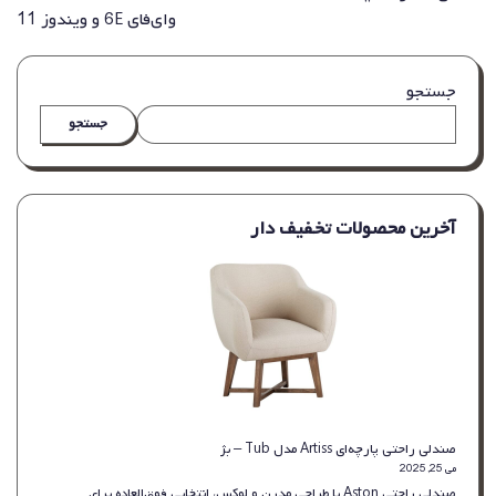
وای‌فای 6E و ویندوز 11
جستجو
جستجو
آخرین محصولات تخفیف دار
صندلی راحتی پارچه‌ای Artiss مدل Tub – بژ
می 25, 2025
صندلی راحتی Aston با طراحی مدرن و لوکس، انتخابی فوق‌العاده برای