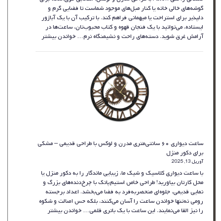
گوشه‌های خالی خانه یا کنار مبل‌های موجود شماست تا فضایی گرم و
دلپذیر برای استراحت یا میهمانی فراهم کند. با ترکیب آن با یک آباژور
ایستاده، می‌توانید با یک فنجان قهوه و کتاب محبوب‌تان، ساعت‌ها در
:
آرامش غرق شوید. دسته‌های راحت و نشیمنگاه نرم…
خواندن بیشتر
صندلی
راحتی
پارچه‌ای
Artiss
مدل
Tub
–
بژ
ساعت دیواری ۶۰ سانتی‌متری مدرن و لوکس با طراحی قدیمی – مشکی
برای دکور منزل
آوریل 13, 2025
با ساعت دیواری کلاسیک و شیک ما، زیبایی ماندگار را به دکور منزل یا
محل کارتان بیاورید! طراحی خاص استیم‌پانک با چرخ‌دنده‌های بزرگ و
نمایی قدیمی، جلوه‌ای منحصربه‌فرد به فضا می‌بخشد. اعداد برجسته
رومی نه‌تنها خواندن ساعت را آسان می‌کنند، بلکه حس اصالت و شکوه
:
را نیز القا می‌نمایند. این ساعت با یک باتری قلمی…
خواندن بیشتر
ساعت