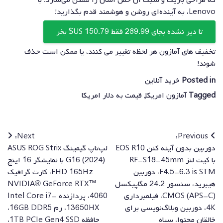
که طراحی باریک و سبک آن حمل آسان را ممکن می‌سازد. با
Lenovo، به آینده‌ای روشن و هوشمند قدم بگذارید!
تا دیر نشده بجای 289.99 فقط 150.79 US$ بخر
تخفیف های آمازون هر لحظه تغییر می کنند، یا ممکن است حذف
شوند!
Posted in
خرید آنلاین
Tagged
آمازون امریکا
,
قیمت به دلار امریکا
راهبری
Next:
Previous:
دوربین بدون آینه کنن EOS R10
لپ‌تاپ گیمینگ ASUS ROG Strix
نوشته
با کیت لنز RF-S18-45mm
G16 (2024) با نمایشگر 16 اینچ
F4.5-6.3 is STM، دوربین
FHD 165Hz، کارت گرافیک
هیبرید، سنسور 24.2 مگاپیکسل
NVIDIA® GeForce RTX™
CMOS (APS-C)، فیلمبرداری
4060، پردازنده Intel Core i7-
4K، دوربین وبلاگ‌نویسی برای
13650HX، رم 16GB DDR5،
خالقان محتوا، سیاه
حافظه 1TB PCIe Gen4 SSD،