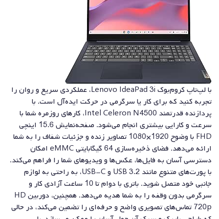
با لپ‌تاپ کروم‌بوک Lenovo IdeaPad 3i، عملکردی سریع و روان را
تجربه کنید که برای کار یا سرگرمی در حرکت ایده‌آل است. با
پردازنده قدرتمند Intel Celeron N4500، کارهای روزمره شما با
سرعت و کارایی بیشتری انجام می‌شود. صفحه‌نمایش 15.6 اینچی
FHD با وضوح 1920×1080 تصاویر زنده و جزئیات شفاف را به شما
ارائه می‌دهد. فضای ذخیره‌سازی 64 گیگابایتی eMMC امکان
دسترسی آسان به فایل‌ها، عکس‌ها و ویدیوهای شما را فراهم می‌کند.
با پورت‌های متنوع مانند USB 3.2 و USB-C، به راحتی به لوازم
جانبی خود متصل شوید. باتری با دوام تا 10 ساعت آزادی کار و
سرگرمی بدون وقفه را به شما هدیه می‌دهد. همچنین، دوربین HD
720p تماس‌های تصویری واضح و حرفه‌ای را تضمین می‌کند، در حالی