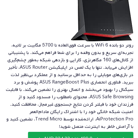
روتر دو بانده WiFi 6 با سرعت فوق‌العاده تا 5700 مگابیت بر ثانیه،
تجربه‌ای سریع و بدون وقفه را برای شما فراهم می‌کند. با پشتیبانی
از کانال‌های 160 مگاهرتزی، کارایی و بازدهی شبکه به‌طور چشم‌گیری
افزایش می‌یابد. تنها با یک لمس در اپلیکیشن ASUS Router، تأخیر
در بازی‌های موبایلی را به حداقل برسانید و از عملکرد بی‌نظیر لذت
ببرید. فناوری انحصاری ASUS RangeBoost Plus پوشش و برد
سیگنال را بهبود می‌بخشد و اتصال بهتری را تضمین می‌کند. با قابلیت
ASUS Safe Browsing، محتوای نامطلوب را مسدود کنید و از
فرزندان خود با فیلتر کردن نتایج جستجوی غیرمجاز، محافظت کنید.
امنیت شبکه خانگی خود را با اشتراک رایگان مادام‌العمر
AiProtection Pro، ارائه‌شده توسط Trend Micro، تضمین کنید و
با آرامش خاطر به اینترنت متصل شوید!