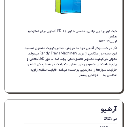
و
لوکس
با
طراحی
قدیمی
–
کیت نورپردازی چادری عکاسی با نور LED ۱۲ اینچی برای استودیو
مشکی
عکس
برای
آوریل 13, 2025
دکور
اگر در کسب‌وکار آنلاین خود به فروش اجناس کوچک مشغول هستید،
منزل
این جعبه نور عکاسی از برند Randy Travis Machinery می‌تواند
تحولی در کیفیت تصاویر محصولاتتان ایجاد کند. با نور LED داخلی و
پارچه بافت‌دار مخصوص، نور به‌طور یکنواخت در فضا پخش شده و
جزئیات سوژه‌ها را به‌زیبایی برجسته می‌کند. قابلیت تنظیم زاویه
:
عکاسی به…
خواندن بیشتر
کیت
نورپردازی
چادری
عکاسی
با
آرشیو
نور
LED
۱۲
می 2025
اینچی