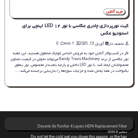
خرید آنلاین
کیت نورپردازی چادری عکاسی با نور LED ۱۲ اینچی برای
استودیو عکس
تخفیف دار
آوریل 13, 2025
1 min
0
اگر در کسب‌وکار آنلاین خود به فروش اجناس کوچک مشغول هستید، این جعبه
نور عکاسی از برند Randy Travis Machinery می‌تواند تحولی در کیفیت تصاویر
محصولاتتان ایجاد کند. با نور LED داخلی و پارچه بافت‌دار مخصوص، نور به‌طور
یکنواخت در فضا پخش شده و جزئیات سوژه‌ها را به‌زیبایی برجسته می‌کند.…
Devanti Air Purifier 4 Layers HEPA Replacement Filter
دسامبر 8, 2025
Do not let the cold get you down this season, or the hay