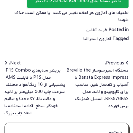
تا دیر نشده بجای 499.0 فقط 334.33 AUD بخر
تخفیف های آمازون هر لحظه تغییر می کنند، یا ممکن است حذف
شوند!
Posted in
خرید آنلاین
Tagged
آمازون استرالیا
راهبری
Next:
Previous:
دستگاه اسپرسوساز Breville the
پرینتر سه‌بعدی P1S Combo،
نوشته
Barista Express Impress با
مدل P1S با قابلیت AMS،
آسیاب و کف‌ساز شیر، مناسب
پشتیبانی از 16 رنگ/مواد مختلف،
برای کاپوچینو و لاته، مدل
سرعت چاپ 500 میلی‌متر بر ثانیه
BES876BSS، استیل ضدزنگ
و دقت بالا، CoreXY و تنظیم
برس‌خورده
خودکار سطح، آماده استفاده با
ابعاد چاپ بزرگ
جستجو